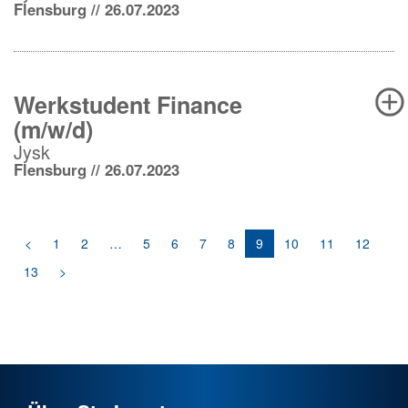
Flensburg // 26.07.2023
Werkstudent Finance
(m/w/d)
Jysk
Flensburg // 26.07.2023
<
1
2
…
5
6
7
8
9
10
11
12
13
>