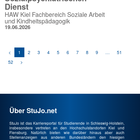
Dienst
HAW Kiel Fachbereich Soziale Arbeit
und Kindheitspädagogik
19.06.2026
<
1
2
3
4
5
6
7
8
9
…
51
52
>
Über StuJo.net
StuJo ist das Karriereportal für Studierende in Schleswig-Holstein,
insbesondere vertreten an den Hochschulstandorten Kiel und
Flensburg. Natürlich bieten wie darüber hinaus aber auch
Stellenanzeigen aus anderen Bundesländern den hiesigen