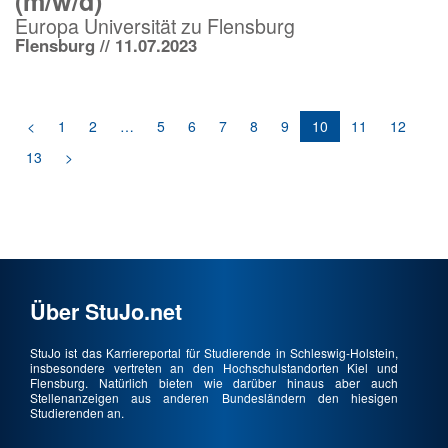
(m/w/d)
Europa Universität zu Flensburg
Flensburg // 11.07.2023
<
1
2
…
5
6
7
8
9
10
11
12
13
>
Über StuJo.net
StuJo ist das Karriereportal für Studierende in Schleswig-Holstein,
insbesondere vertreten an den Hochschulstandorten Kiel und
Flensburg. Natürlich bieten wie darüber hinaus aber auch
Stellenanzeigen aus anderen Bundesländern den hiesigen
Studierenden an.